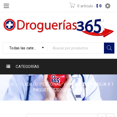
0 artículo
-
$
0
Todas las categorías
CATEGORÍAS
Inicio
›
CUIDADO PERSONAL
›
PAÑUELOS FAMILIA X 1
PAQUETE 7702026032616