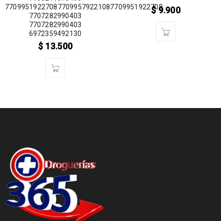
770995192270877099579221087709951922708
$
9.900
7707282990403
7707282990403
6972359492130
$
13.500