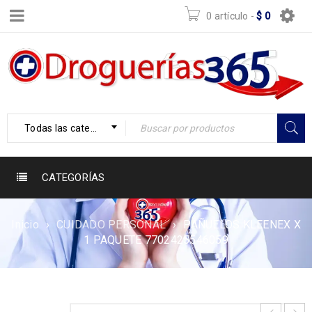
0 artículo
-
$
0
Todas las categorías
CATEGORÍAS
Inicio
›
CUIDADO PERSONAL
›
PAÑUELOS KLEENEX X
1 PAQUETE 7702425546059