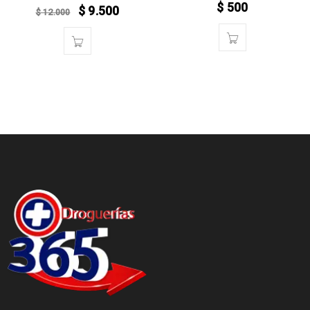
$
500
$
9.500
$
12.000