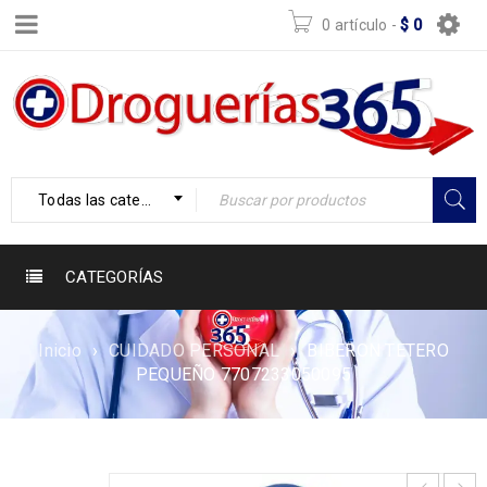
0 artículo
-
$
0
Todas las categorías
CATEGORÍAS
Inicio
›
CUIDADO PERSONAL
›
BIBERON TETERO
PEQUEÑO 7707233050095