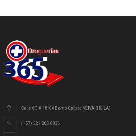
Calle 6C # 18-04 Barrio Calixto NEIVA (HUILA)
(+57) 321 205 6836