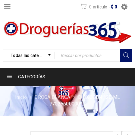
0 artículo
-
$
0
Todas las categorías
CATEGORÍAS
Inicio
›
DROGA BLANCA
›
DIOXOGEN 120 ML
7702560000027