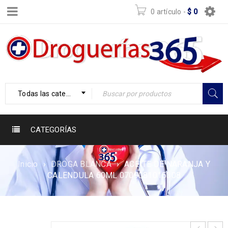
0 artículo
-
$
0
Todas las categorías
CATEGORÍAS
Inicio
›
DROGA BLANCA
›
ACEITE DE NARANJA Y
CALENDULA 60ML 0709081015308