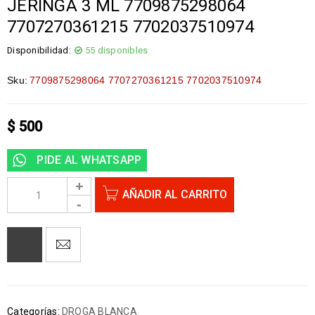
JERINGA 3 ML 7709875298064
7707270361215 7702037510974
Disponibilidad:
55 disponibles
Sku:
7709875298064 7707270361215 7702037510974
$
500
PIDE AL WHATSAPP
AÑADIR AL CARRITO
Categorías:
DROGA BLANCA