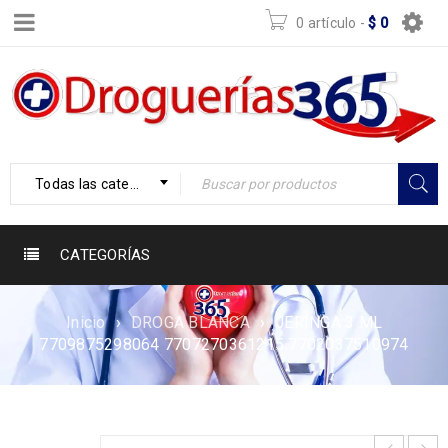
0 artículo
-
$
0
Todas las categorías
CATEGORÍAS
Inicio
›
DROGA BLANCA
›
JERINGA 3 ML
7709875298064 7707270361215 7702037510974