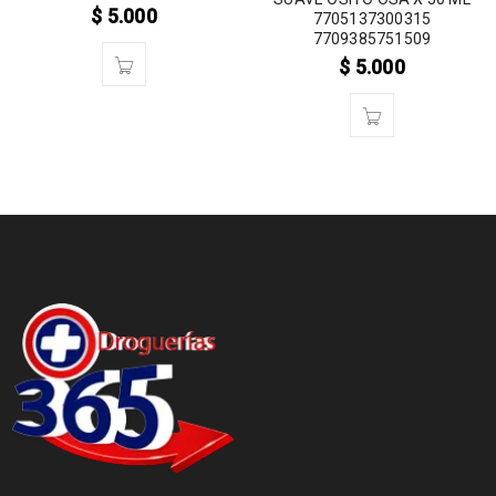
$
5.000
7705137300315
7709385751509
$
5.000