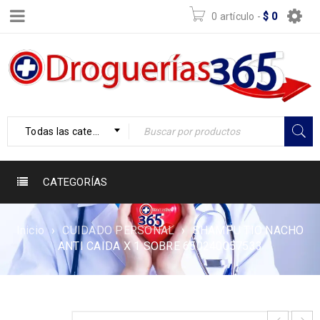
0 artículo
-
$
0
Todas las categorías
CATEGORÍAS
Inicio
›
CUIDADO PERSONAL
›
SHAMPU TIO NACHO
ANTI CAIDA X 1 SOBRE 650240057533