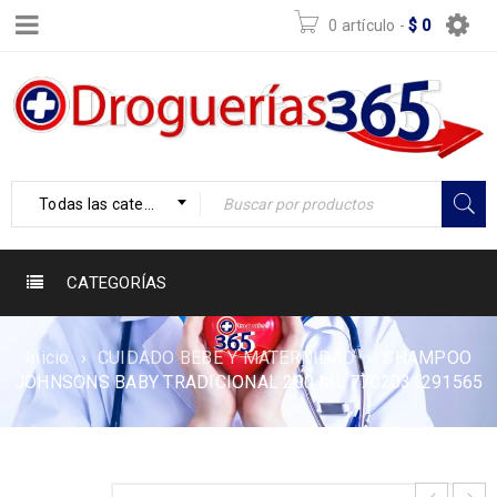
0 artículo
-
$
0
Todas las categorías
CATEGORÍAS
Inicio
›
CUIDADO BEBE Y MATERNIDAD
›
SHAMPOO
JOHNSONS BABY TRADICIONAL 200 ML 7702031291565