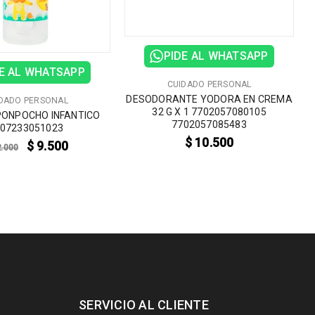
PIDE AL WHATSAPP
E AL WHATSAPP
CUIDADO PERSONAL
DESODORANTE YODORA EN CREMA
DADO PERSONAL
32 G X 1 7702057080105
PONPOCHO INFANTICO
7702057085483
07233051023
$
10.500
$
9.500
.000
SERVICIO AL CLIENTE