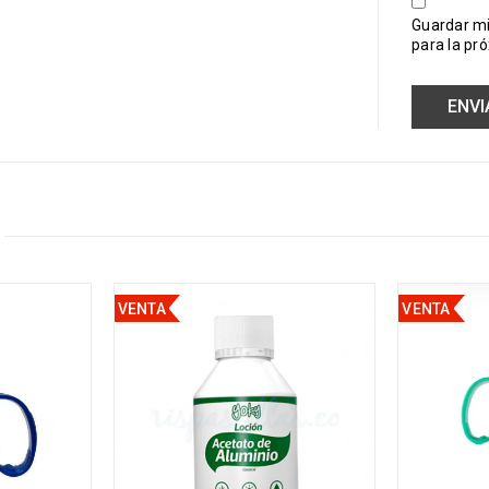
Guardar mi
para la pr
VENTA
VENTA