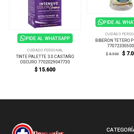
PIDE AL WH
CUIDADO PERS
PIDE AL WHATSAPP
BIBERON TETERO 
7707233050
CUIDADO PERSONAL
$
7.
$
8.900
TINTE PALETTE 3.0 CASTAÑO
OSCURO 7702029047730
$
15.600
CATEGORÍ