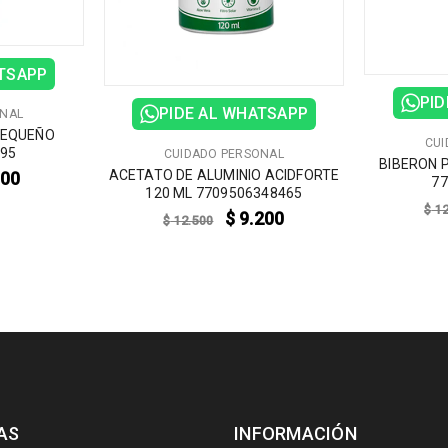
ATSAPP
PID
PIDE AL WHATSAPP
ONAL
PEQUEÑO
CUI
095
CUIDADO PERSONAL
BIBERON 
ACETATO DE ALUMINIO ACIDFORTE
000
77
120 ML 7709506348465
$
12
$
9.200
$
12.500
AS
INFORMACIÓN