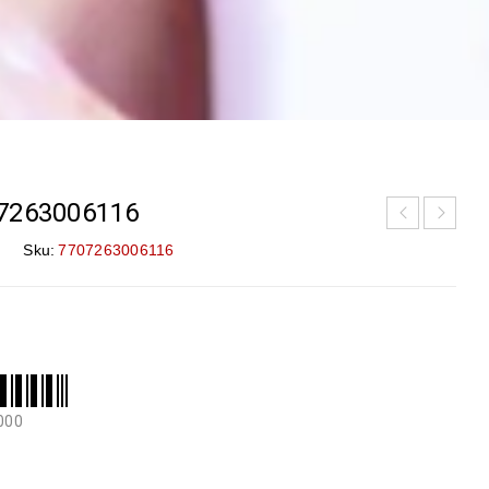
7263006116
Sku:
7707263006116
000