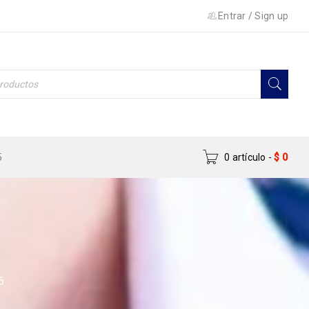
Entrar
/
Sign up
5
0 artículo
-
$
0
6