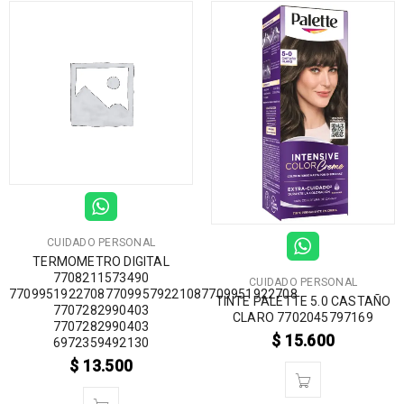
CUIDADO PERSONAL
TERMOMETRO DIGITAL
7708211573490
CUIDADO PERSONAL
770995192270877099579221087709951922708
TINTE PALETTE 5.0 CASTAÑO
7707282990403
CLARO 7702045797169
7707282990403
$
15.600
6972359492130
$
13.500