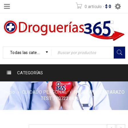
0 artículo
-
$
0
Todas las categorías
CATEGORÍAS
Inicio
›
CUIDADO PERSONAL
›
PRUEBA DE EMBARAZO
TEST 7707228410163