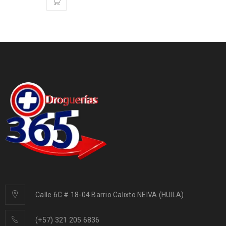
Calle 6C # 18-04 Barrio Calixto NEIVA (HUILA)
(+57) 321 205 6836