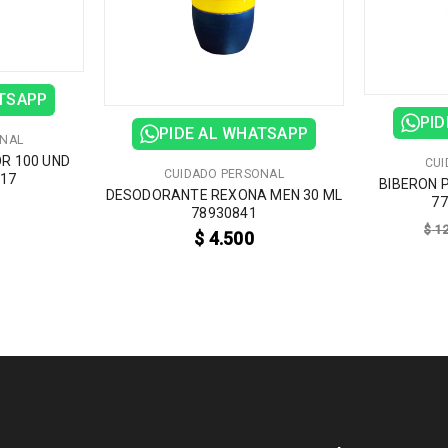
ATSAPP
PID
PIDE AL WHATSAPP
ONAL
OR 100 UND
CUI
CUIDADO PERSONAL
417
BIBERON 
DESODORANTE REXONA MEN 30 ML
77
78930841
$
12
$
4.500