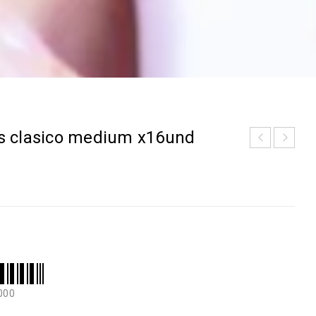
s clasico medium x16und
000