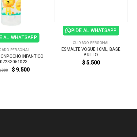
PIDE AL WHATSAPP
E AL WHATSAPP
CUIDADO PERSONAL
ESMALTE VOGUE 10ML, BASE
DADO PERSONAL
BRILLO
PONPOCHO INFANTICO
$
5.500
07233051023
$
9.500
.000