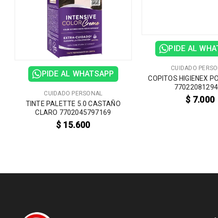
PIDE AL WH
CUIDADO PERS
PIDE AL WHATSAPP
COPITOS HIGIENEX P
7702208129
CUIDADO PERSONAL
$
7.000
TINTE PALETTE 5.0 CASTAÑO
CLARO 7702045797169
$
15.600