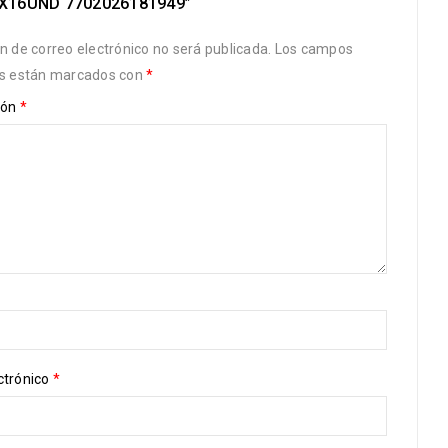
X16UND 7702026181949”
ón de correo electrónico no será publicada.
Los campos
os están marcados con
*
ión
*
ctrónico
*