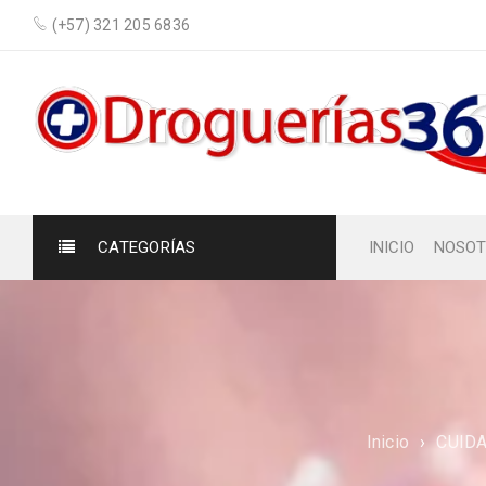
(+57) 321 205 6836
CATEGORÍAS
INICIO
NOSOT
Inicio
›
CUID