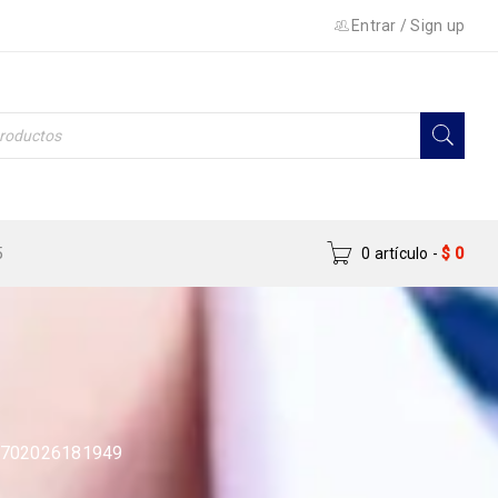
Entrar
/
Sign up
5
0 artículo
-
$
0
 7702026181949