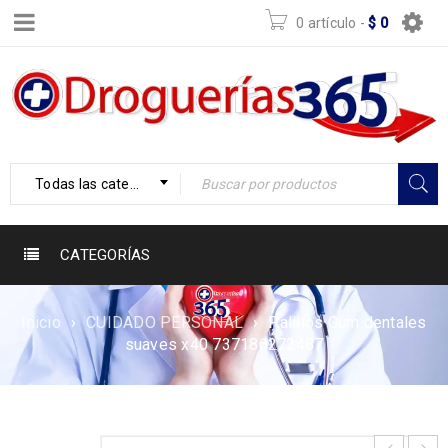
0 artículo
-
$
0
Todas las categorías
CATEGORÍAS
Inicio
›
CUIDADO PERSONAL
›
Palillos Gum dentales
suaves x40 737186272487