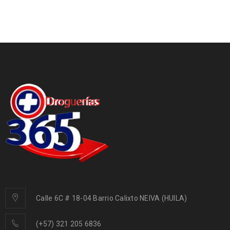
Calle 6C # 18-04 Barrio Calixto NEIVA (HUILA)
(+57) 321 205 6836