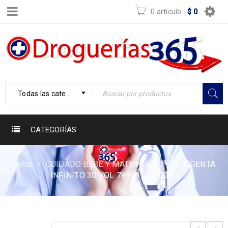
0 artículo
-
$
0
Todas las categorías
CATEGORÍAS
Inicio
›
CUIDADO BEBE Y MATERNIDAD
›
OXIGENTA
INFINITO 30 VOL 7896312110017