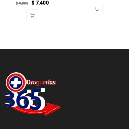
$
7.400
$
9.000