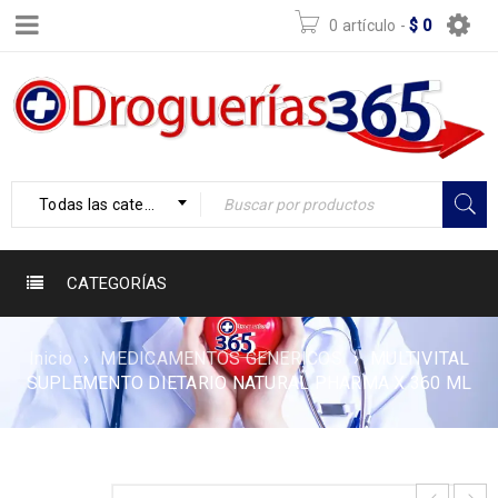
0 artículo
-
$
0
Todas las categorías
CATEGORÍAS
Inicio
›
MEDICAMENTOS GENERICOS
›
MULTIVITAL
SUPLEMENTO DIETARIO NATURAL PHARMA X 360 ML