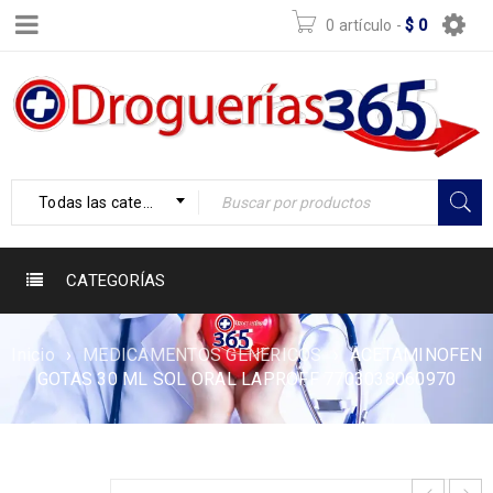
0 artículo
-
$
0
Todas las categorías
CATEGORÍAS
Inicio
›
MEDICAMENTOS GENERICOS
›
ACETAMINOFEN
GOTAS 30 ML SOL ORAL LAPROFF 7703038060970