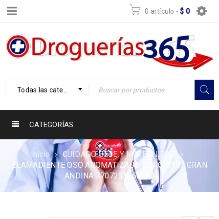
0 artículo
-
$
0
Todas las categorías
CATEGORÍAS
Inicio
›
CUIDADO BEBE Y MATERNIDAD
›
LLAMADIENTE OSO AROMATIZADO CORCHITO/ GRAN
ANDINA 7707233050200