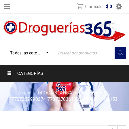
0 artículo
-
$
0
Todas las categorías
CATEGORÍAS
Inicio
›
DROGA BLANCA
›
JERINGA 5 ML
7707282990274 7707270361222 7709373102153