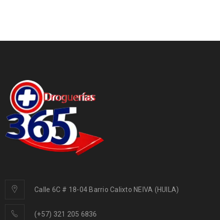
Calle 6C # 18-04 Barrio Calixto NEIVA (HUILA)
(+57) 321 205 6836