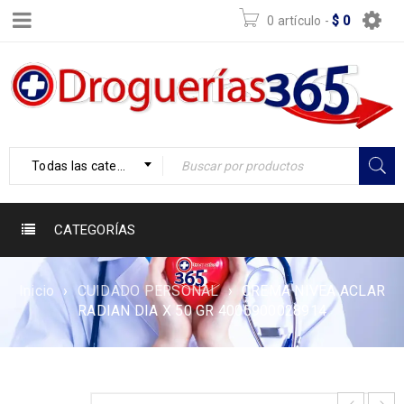
0 artículo
-
$
0
Todas las categorías
CATEGORÍAS
Inicio
›
CUIDADO PERSONAL
›
CREMA NIVEA ACLAR
RADIAN DIA X 50 GR 4005900028914