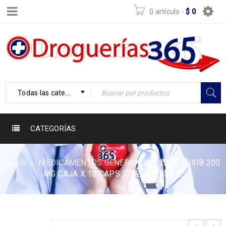
0 artículo
-
$
0
Todas las categorías
CATEGORÍAS
Inicio
›
MEDICAMENTOS GENERICOS
›
CELECOXIB 200
MG CAJA X 10 CAPS 7702057205942