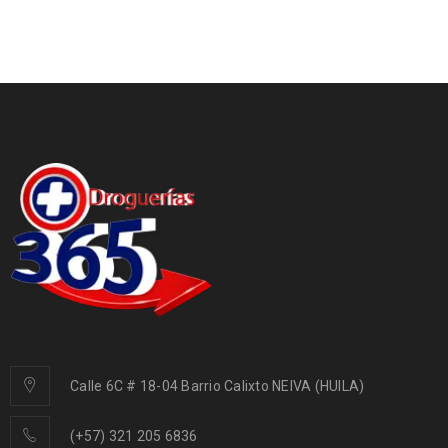
Calle 6C # 18-04 Barrio Calixto NEIVA (HUILA)
(+57) 321 205 6836