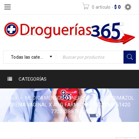
0 artículo
-
$
0
Todas las categorías
CATEGORÍAS
Inicio
›
MEDICAMENTOS GENERICOS
›
CLOTRIMAZOL
CREMA VAGINAL X 40 G FARMIONNI 7707184161420
7703038878728