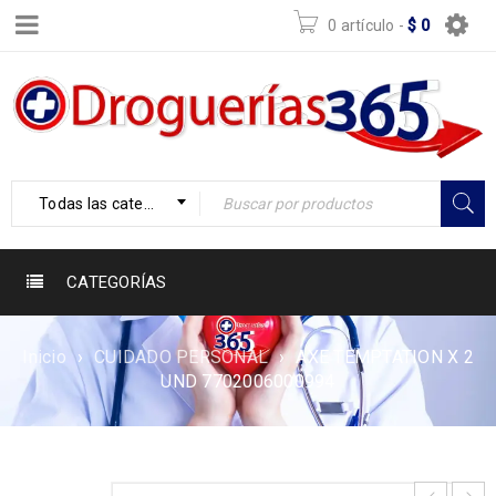
0 artículo
-
$
0
Todas las categorías
CATEGORÍAS
Inicio
›
CUIDADO PERSONAL
›
AXE TEMPTATION X 2
UND 7702006000994