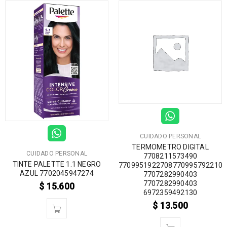
CUIDADO PERSONAL
TERMOMETRO DIGITAL
CUIDADO PERSONAL
7708211573490
TINTE PALETTE 1.1 NEGRO
77099519227087709957922108
AZUL 7702045947274
7707282990403
7707282990403
$
15.600
6972359492130
$
13.500