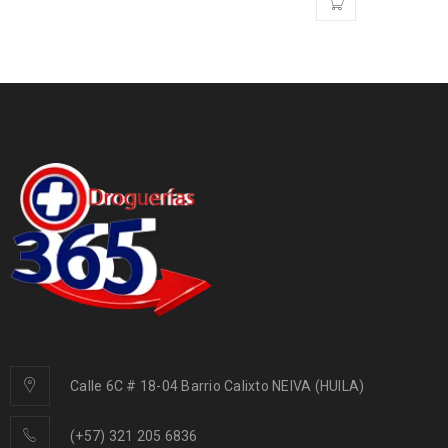
Calle 6C # 18-04 Barrio Calixto NEIVA (HUILA)
(+57) 321 205 6836