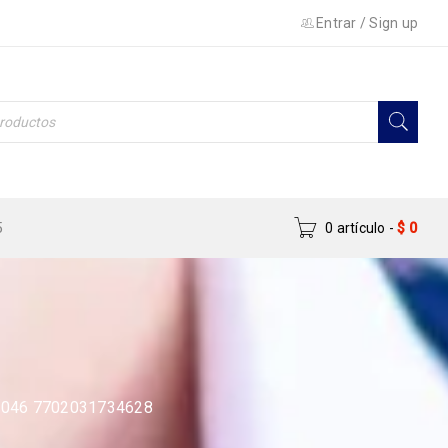
Entrar
/
Sign up
5
0 artículo
-
$
0
1046 7702031734628