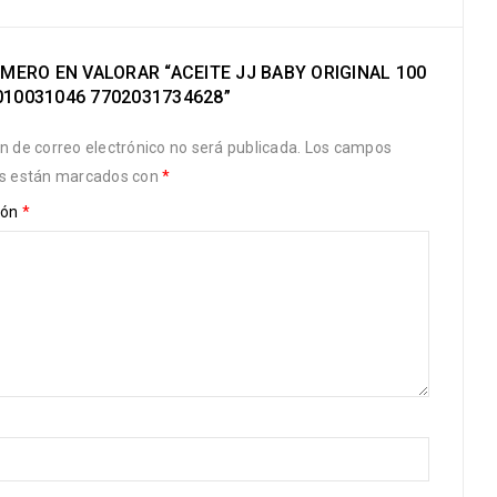
IMERO EN VALORAR “ACEITE JJ BABY ORIGINAL 100
010031046 7702031734628”
ón de correo electrónico no será publicada.
Los campos
os están marcados con
*
ión
*