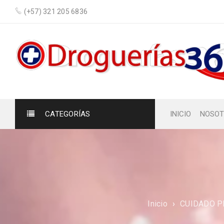
(+57) 321 205 6836
CATEGORÍAS
INICIO
NOSOT
Inicio
›
CUIDADO 