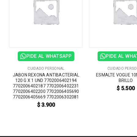
PIDE AL WHATSAPP
PIDE AL WH
CUIDADO PERSONAL
CUIDADO PERS
JABON REXONA ANTIBACTERIAL
ESMALTE VOGUE 10
120 G X 1 UND 7702006402194
BRILLO
7702006402187 7702006402231
$
5.500
7702006402200 7702006405690
7702006405669 7702006302081
$
3.900