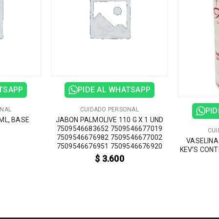
ATSAPP
PIDE AL WHATSAPP
ONAL
CUIDADO PERSONAL
PID
ML, BASE
JABON PALMOLIVE 110 G X 1 UND
7509546683652 7509546677019
CUI
7509546676982 7509546677002
VASELINA
7509546676951 7509546676920
KEV’S CONT
$
3.600