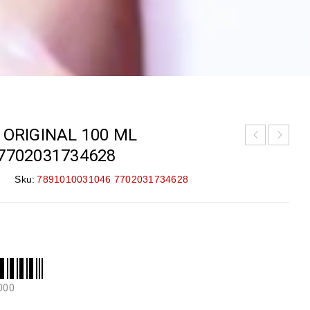
 ORIGINAL 100 ML
7702031734628
Sku:
7891010031046 7702031734628
000