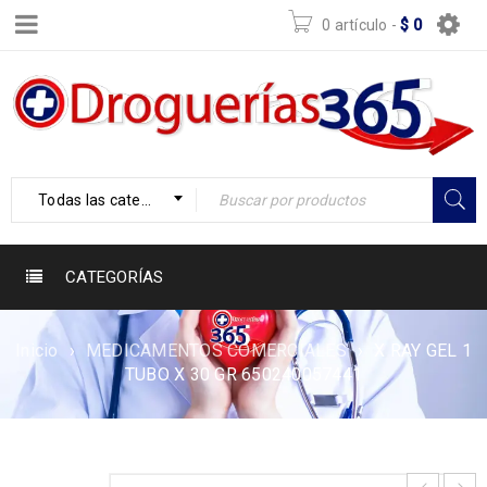
0 artículo
-
$
0
Todas las categorías
CATEGORÍAS
Inicio
›
MEDICAMENTOS COMERCIALES
›
X RAY GEL 1
TUBO X 30 GR 650240057441