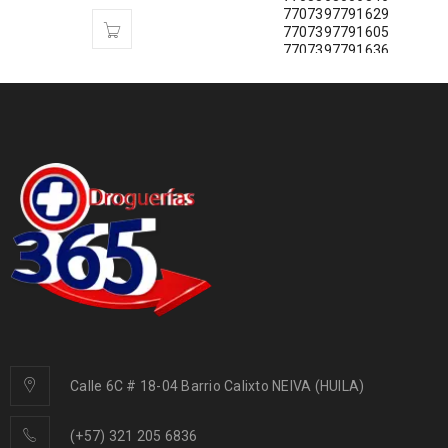
7707397791629
7707397791605
7707397791636
$
2.000
Calle 6C # 18-04 Barrio Calixto NEIVA (HUILA)
(+57) 321 205 6836