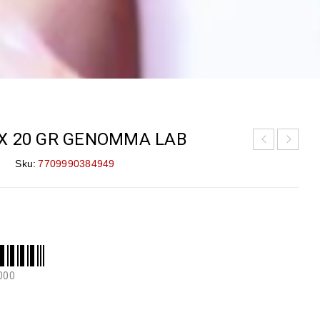
X 20 GR GENOMMA LAB
Sku:
7709990384949
000