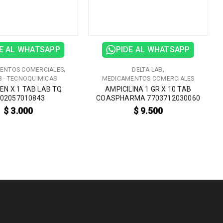
E AL WHATSAPP
PIDE AL WHATSAPP
,
,
ENTOS COMERCIALES
DELTA LAB
B - TECNOQUIMICAS
MEDICAMENTOS COMERCIALES
EN X 1 TAB LAB TQ
AMPICILINA 1 GR X 10 TAB
02057010843
COASPHARMA 7703712030060
$
3.000
$
9.500