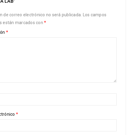
A LAB”
ón de correo electrónico no será publicada.
Los campos
os están marcados con
*
ión
*
ctrónico
*