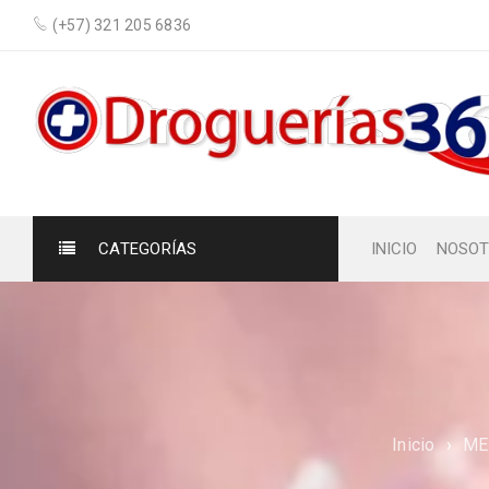
(+57) 321 205 6836
CATEGORÍAS
INICIO
NOSOT
Inicio
›
ME