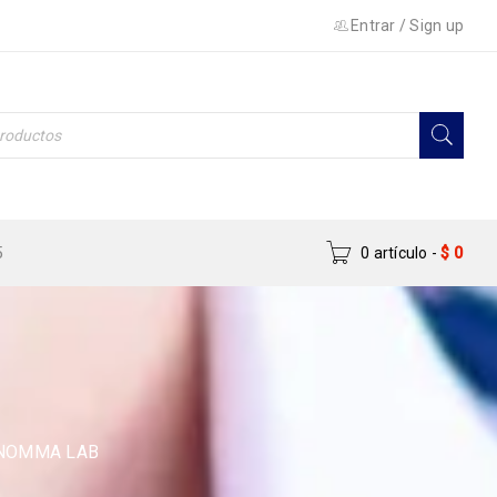
Entrar
/
Sign up
5
0 artículo
-
$
0
ENOMMA LAB