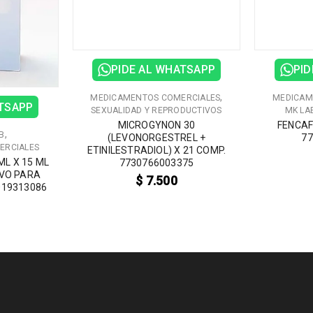
PIDE AL WHATSAPP
PID
,
MEDICAMENTOS COMERCIALES
MEDICAM
ATSAPP
SEXUALIDAD Y REPRODUCTIVOS
MK LA
MICROGYNON 30
FENCAF
,
B
(LEVONORGESTREL +
77
ERCIALES
ETINILESTRADIOL) X 21 COMP.
L X 15 ML
7730766003375
LVO PARA
$
7.500
019313086