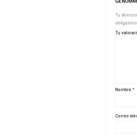
GENOMM
Tu direcci
obligatori
Tu valorac
Nombre
*
Correo ele