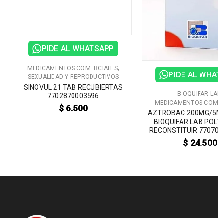
PIDE AL WHATSAPP
,
MEDICAMENTOS COMERCIALES
PIDE AL WH
SEXUALIDAD Y REPRODUCTIVOS
SINOVUL 21 TAB RECUBIERTAS
BIOQUIFAR LA
7702870003596
MEDICAMENTOS COM
$
6.500
AZTROBAC 200MG/5M
BIOQUIFAR LAB PO
RECONSTITUIR 7707
$
24.500