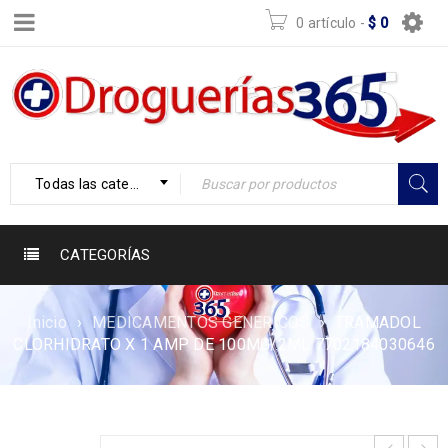
0 artículo
-
$
0
Todas las categorías
CATEGORÍAS
Inicio
›
MEDICAMENTOS GENERICOS
›
TRAMADOL
CLORHIDRATO X 1 AMP DE 100MG/2ML 7702184030646