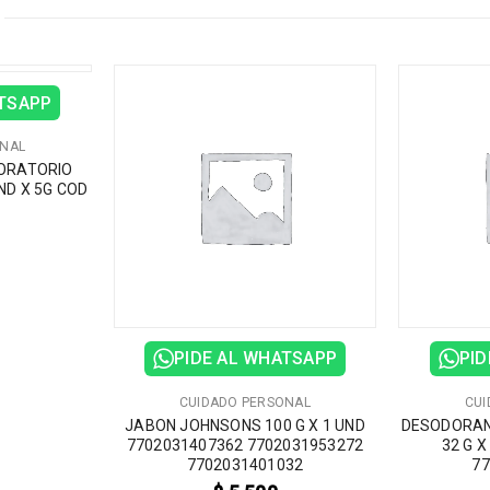
ATSAPP
ONAL
BORATORIO
ND X 5G COD
PIDE AL WHATSAPP
PID
CUIDADO PERSONAL
CUI
JABON JOHNSONS 100 G X 1 UND
DESODORAN
7702031407362 7702031953272
32 G X
7702031401032
77