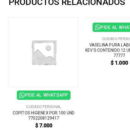
PRODUCTOS RELACIONADOS
PIDE AL WH
CUIDADO PERS
E
VASELINA PURA LA
KEV’S CONTENIDO 12 U
77777
$
1.000
PIDE AL WHATSAPP
CUIDADO PERSONAL
COPITOS HIGIENEX POR 100 UND
7702208129417
$
7.000