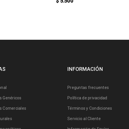
$
5.500
AS
INFORMACIÓN
onal
Preguntas frecuentes
 Genéricos
Política de privacidad
 Comerciales
Términos y Condiciones
urales
Servicio al Cliente
meopáticos
Información de Envíos