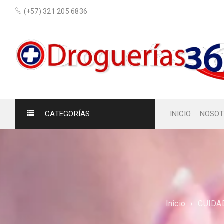
(+57) 321 205 6836
CATEGORÍAS
INICIO
NOSOT
Inicio
›
CUIDA