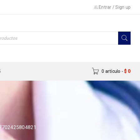
Entrar
/
Sign up
5
0 artículo
-
$
0
7702425804821