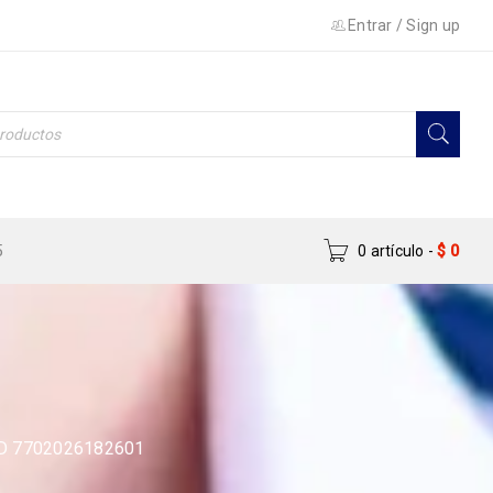
Entrar
/
Sign up
5
0 artículo
-
$
0
D 7702026182601