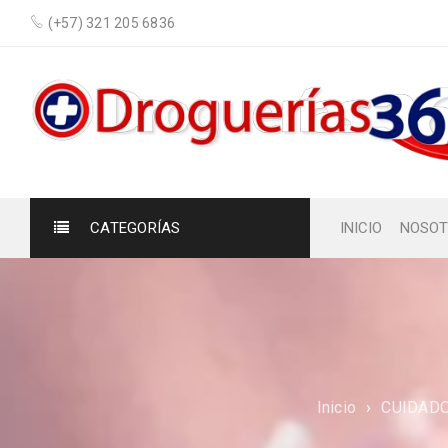
(+57) 321 205 6836
CATEGORÍAS
INICIO
NOSOT
Inicio
›
CUIDAD