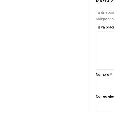
MAXI X 2
Tu direcci
obligatori
Tu valorac
Nombre
*
Correo ele