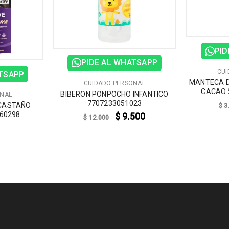
PID
PIDE AL WHATSAPP
CUI
ATSAPP
MANTECA D
CUIDADO PERSONAL
CACAO 
BIBERON PONPOCHO INFANTICO
ONAL
7707233051023
 CASTAÑO
$
3
60298
$
9.500
$
12.000