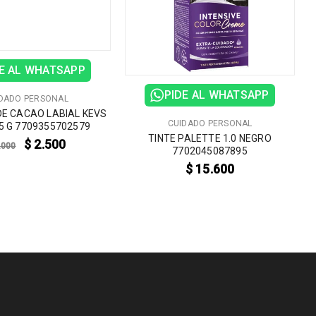
E AL WHATSAPP
PIDE AL WHATSAPP
DADO PERSONAL
E CACAO LABIAL KEVS
CUIDADO PERSONAL
5 G 7709355702579
TINTE PALETTE 1.0 NEGRO
$
2.500
.000
7702045087895
$
15.600