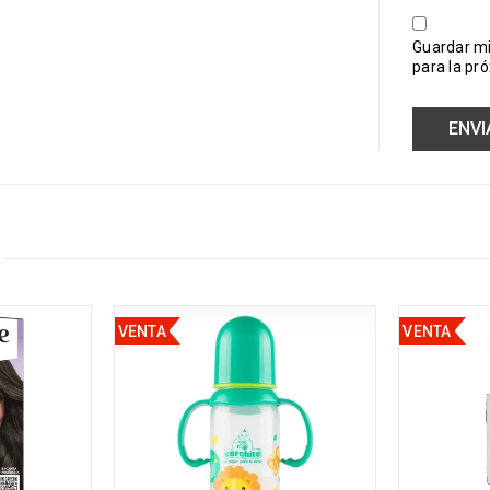
Guardar mi
para la pr
VENTA
VENTA