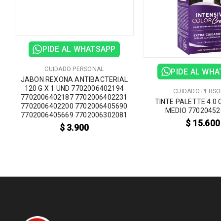
PIDE AL WHATSAPP
CUIDADO PERSONAL
PIDE AL WH
JABON REXONA ANTIBACTERIAL
120 G X 1 UND 7702006402194
CUIDADO PERS
L
7702006402187 7702006402231
TINTE PALETTE 4.0
7702006402200 7702006405690
MEDIO 77020452
7702006405669 7702006302081
$
15.600
$
3.900