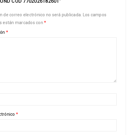
 UND COD 7702026182601”
ón de correo electrónico no será publicada.
Los campos
os están marcados con
*
ión
*
ctrónico
*