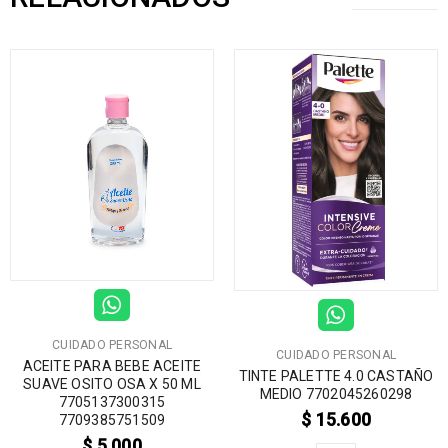
CUIDADO PERSONAL
CUIDADO PERSONAL
ACEITE PARA BEBE ACEITE
TINTE PALETTE 4.0 CASTAÑO
SUAVE OSITO OSA X 50 ML
MEDIO 7702045260298
7705137300315
$
15.600
7709385751509
$
5.000