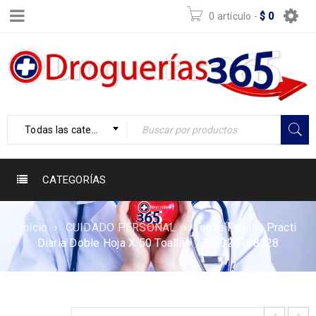
0 artículo
-
$
0
Todas las categorías
CATEGORÍAS
Inicio
›
CUIDADO PERSONAL
›
Toalla Familia Practi
Diaria Doble Hoja X 50 Toallas 7702026188528