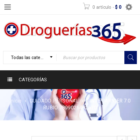
0 artículo
-
$
0
Todas las categorías
CATEGORÍAS
Inicio
›
CUIDADO PERSONAL
›
TINTE GARNIER 7.0
RUBIO 7899026462670