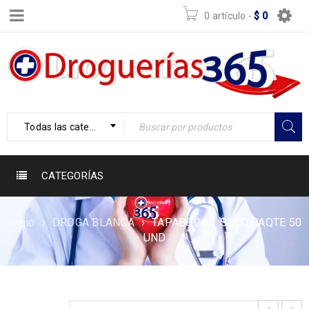
0 artículo
-
$
0
Todas las categorías
CATEGORÍAS
Inicio
›
DROGA BLANCA
›
TAPABOCA 1 SOLO PAQTE 50
UND