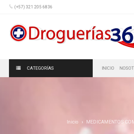
(+57) 321 205 6836
CATEGORÍAS
INICIO
NOSOT
Inicio
›
MEDICAMENTOS COM