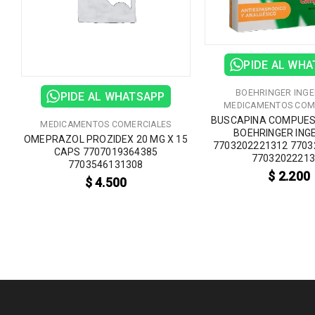
PIDE AL WH
BOEHRINGER INGE
PIDE AL WHATSAPP
MEDICAMENTOS COM
BUSCAPINA COMPUES
MEDICAMENTOS COMERCIALES
BOEHRINGER ING
OMEPRAZOL PROZIDEX 20 MG X 15
7703202221312 7703
CAPS 7707019364385
7703202221
7703546131308
0
$
2.200
$
4.500