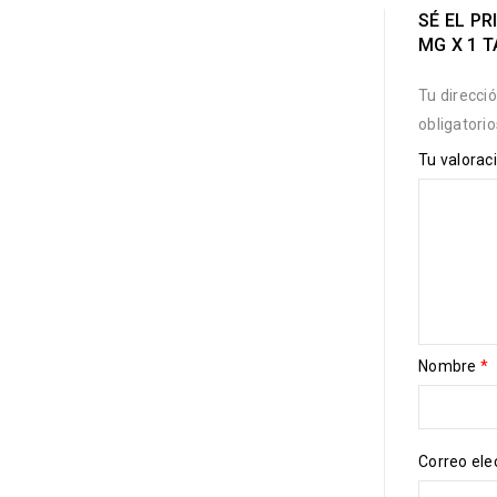
SÉ EL P
MG X 1 T
Tu direcci
obligatori
Tu valorac
Nombre
*
Correo ele