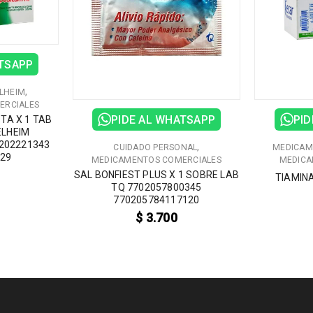
ATSAPP
,
LHEIM
ERCIALES
PIDE AL WHATSAPP
PID
TA X 1 TAB
ELHEIM
202221343
,
CUIDADO PERSONAL
MEDICAM
329
MEDICAMENTOS COMERCIALES
MEDICA
SAL BONFIEST PLUS X 1 SOBRE LAB
TIAMIN
TQ 7702057800345
770205784117120
$
3.700