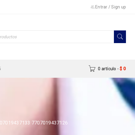
Entrar
/
Sign up
5
0 artículo
-
$
0
707019437133 7707019437126