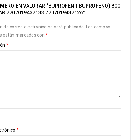
RIMERO EN VALORAR “BUPROFEN (IBUPROFENO) 800
AB 7707019437133 7707019437126”
ón de correo electrónico no será publicada.
Los campos
os están marcados con
*
ión
*
ctrónico
*