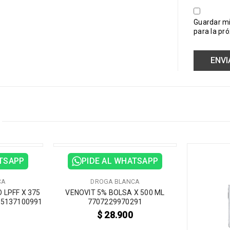
Guardar mi
para la pr
ATSAPP
PIDE AL WHATSAPP
CA
DROGA BLANCA
 LPFF X 375
VENOVIT 5% BOLSA X 500 ML
05137100991
7707229970291
$
28.900