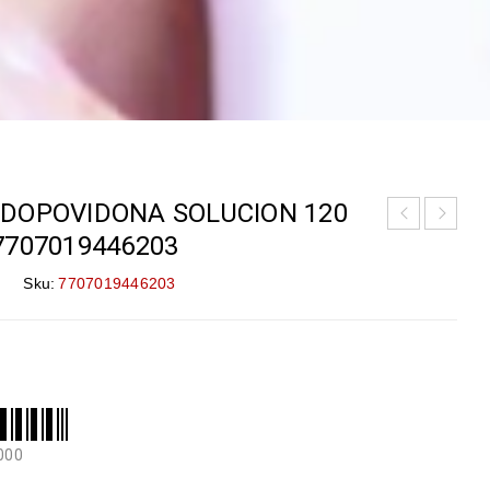
DOPOVIDONA SOLUCION 120
7707019446203
Sku:
7707019446203
000