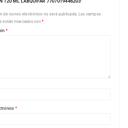
N 120 ML LABQUIFAR 7707019446203”
ón de correo electrónico no será publicada.
Los campos
os están marcados con
*
ión
*
ctrónico
*