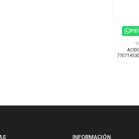
PID
D
ACIDO
77071453
AS
INFORMACIÓN