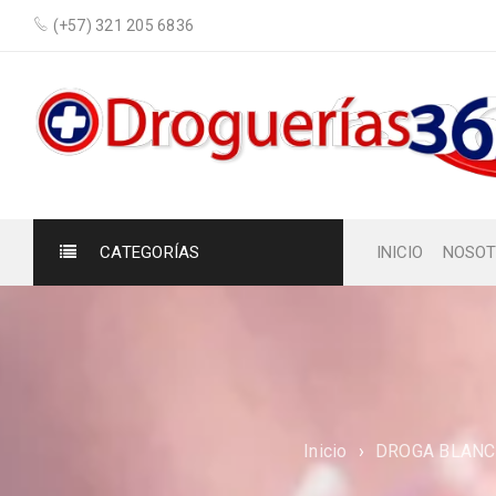
(+57) 321 205 6836
CATEGORÍAS
INICIO
NOSOT
Inicio
›
DROGA BLANC