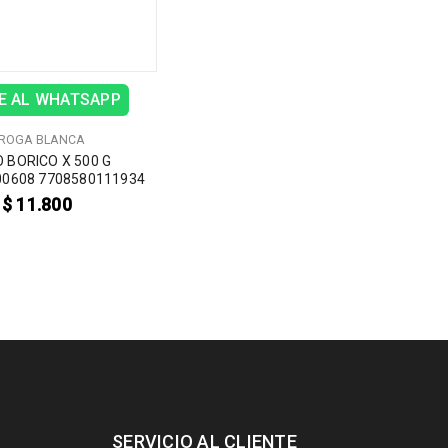
E AL WHATSAPP
ROGA BLANCA
 BORICO X 500 G
00608 7708580111934
$
11.800
SERVICIO AL CLIENTE