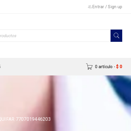
Entrar
/
Sign up
5
0 artículo
-
$
0
UIFAR 7707019446203