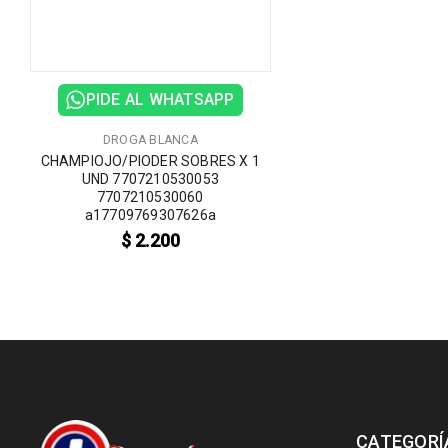
PIDE AL WHATSAPP
DROGA BLANCA
CHAMPIOJO/PIODER SOBRES X 1
UND 7707210530053
7707210530060
a17709769307626a
$
2.200
CATEGORÍ