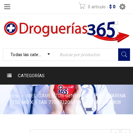
0 artículo
-
$
0
Todas las categorías
CATEGORÍAS
Inicio
›
MEDICAMENTOS GENERICOS
›
SILIMARINA
150 MG X 1 TAB 7703712061989 7702605102808