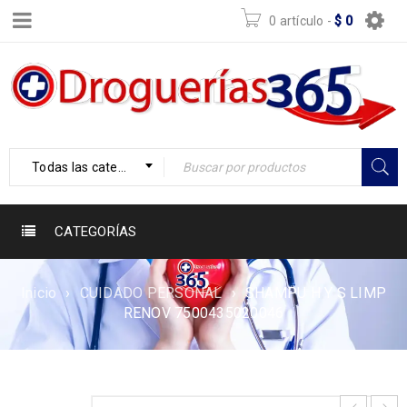
0 artículo
-
$
0
Todas las categorías
CATEGORÍAS
Inicio
›
CUIDADO PERSONAL
›
SHAMPU H Y S LIMP
RENOV 7500435020046