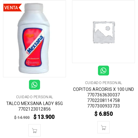
VENTA
CUIDADO PERSONAL
COPITOS ARCOIRIS X 100 UND
7707363630037
CUIDADO PERSONAL
7702208114758
TALCO MEXSANA LADY 85G
7707300933733
7702123012856
$
6.850
$
13.900
$
14.900