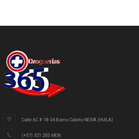
Calle 6C # 18-04 Barrio Calixto NEIVA (HUILA)
(+57) 321 205 6836