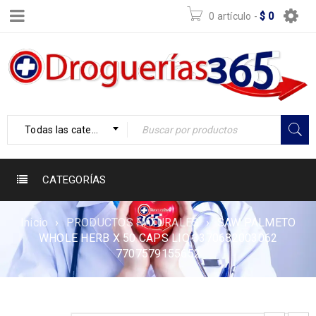
0 artículo
-
$
0
Todas las categorías
CATEGORÍAS
Inicio
›
PRODUCTOS NATURALES
›
SAW PALMETO
WHOLE HERB X 50 CAPS LIQ 3370682003062
7707579155652