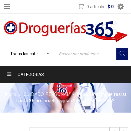
0 artículo
-
$
0
Todas las categorías
CATEGORÍAS
Inicio
›
CUIDADO PERSONAL
›
Pestañina Vogue resist
hasta 36 hrs prueba agua x9g 7509552838862