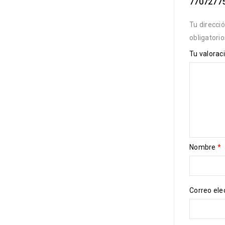
7707277
Tu direcci
obligatori
Tu valorac
Nombre
*
Correo ele