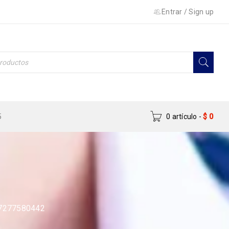
Entrar
/
Sign up
5
0 artículo
-
$
0
277580442