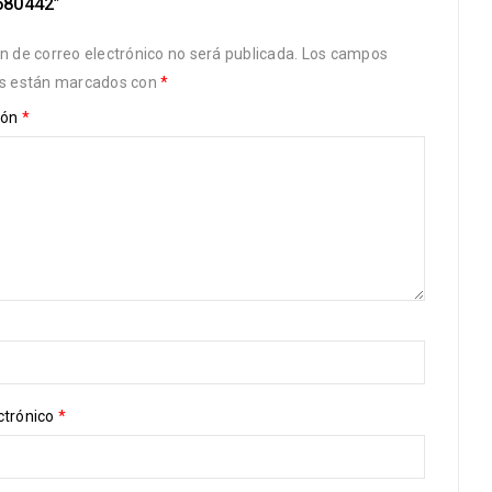
580442”
ón de correo electrónico no será publicada.
Los campos
os están marcados con
*
ión
*
ctrónico
*