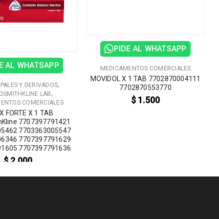
PIDE AL WHATSAPP
E AL WHATSAPP
MEDICAMENTOS COMERCIALES
MOVIDOL X 1 TAB 7702870004111
,
IPALES Y DERIVADOS
7702870553770
,
OSMITHKLINE LAB
$
1.500
ENTOS COMERCIALES
X FORTE X 1 TAB
hKline 7707397791421
05462 7703363005547
06346 7707397791629
91605 7707397791636
$
2.000