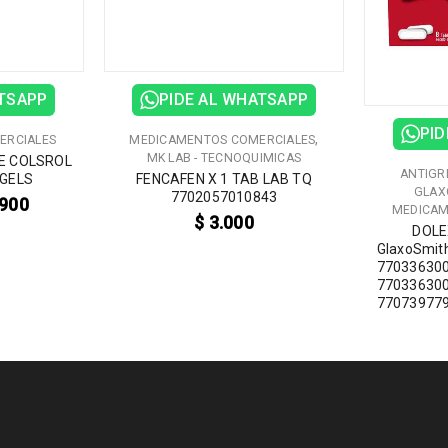
ATSAPP
PIDE AL WHATSAPP
PID
,
ERCIALES
MEDICAMENTOS COMERCIALES
MK LAB - TECNOQUIMICAS
E COLSROL
ANTIGR
TGELS
FENCAFEN X 1 TAB LAB TQ
GLAX
7702057010843
900
MEDICAM
$
3.000
DOLE
GlaxoSmit
77033630
77033630
77073977