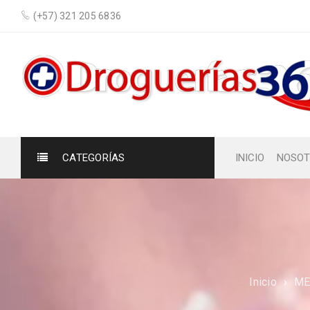
(+57) 321 205 6836
CATEGORÍAS
INICIO
NOSOT
Inicio
›
ME