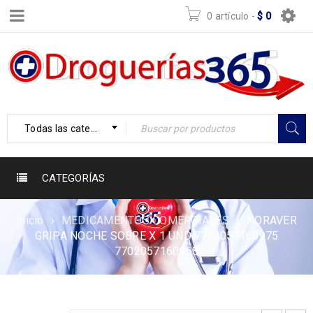
0 artículo
-
$
0
Todas las categorías
CATEGORÍAS
Inicio
›
MEDICAMENTOS COMERCIALES
›
NORAVER
GRIPA NOCHE SOBRE X 1 UND 7702057160975
7702057160968