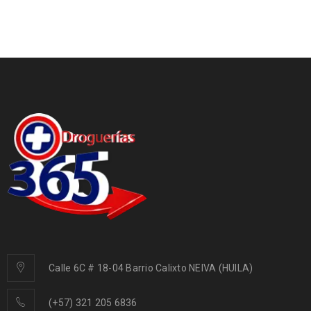
Calle 6C # 18-04 Barrio Calixto NEIVA (HUILA)
(+57) 321 205 6836