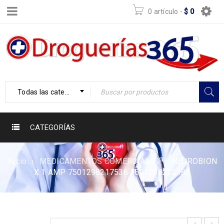
0 artículo
-
$
0
Todas las categorías
CATEGORÍAS
Inicio
›
MEDICAMENTOS COMERCIALES
›
NEUROBION
X 1 AMP 7501298217536 7501298220185