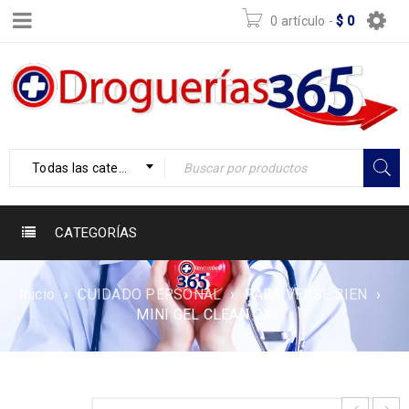
0 artículo
-
$
0
Todas las categorías
CATEGORÍAS
Inicio
›
CUIDADO PERSONAL
›
PARA VERSE BIEN
›
MINI GEL CLEAN OX