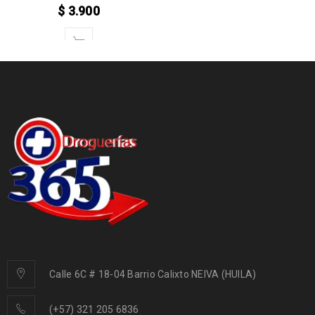
$
3.900
Calle 6C # 18-04 Barrio Calixto NEIVA (HUILA)
(+57) 321 205 6836