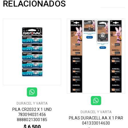
RELACIONADOS
DURACEL Y VARTA
PILA CR2032 X 1 UND
DURACEL Y VARTA
783094031456
PILAS DURACELL AA X 1 PAR
8888021300185
041333014630
$
6.500