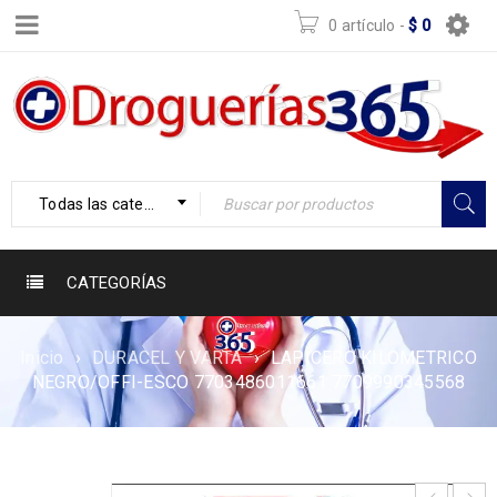
0 artículo
-
$
0
Todas las categorías
CATEGORÍAS
Inicio
›
DURACEL Y VARTA
›
LAPICERO KILOMETRICO
NEGRO/OFFI-ESCO 7703486011661 7709990345568