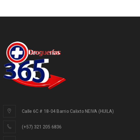
Calle 6C # 18-04 Barrio Calixto NEIVA (HUILA)
(+57) 321 205 6836