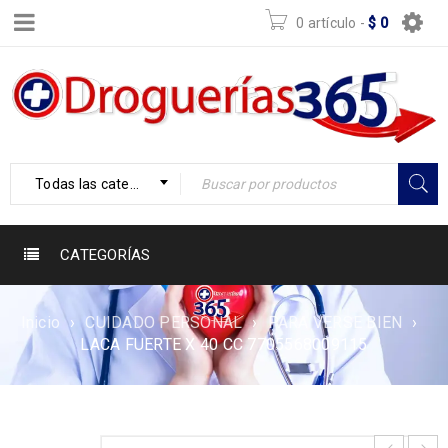
0 artículo
-
$
0
Todas las categorías
CATEGORÍAS
Inicio
›
CUIDADO PERSONAL
›
PARA VERSE BIEN
›
LACA FUERTE X 40 CC 7705568009115