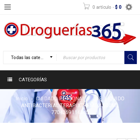
0 artículo
-
$
0
Todas las categorías
CATEGORÍAS
Inicio
›
CUIDADO PERSONAL
›
JAB. LIQUIDO
ANTIBACTERIAL TERAPIXTREME X 500ML
7704269114340