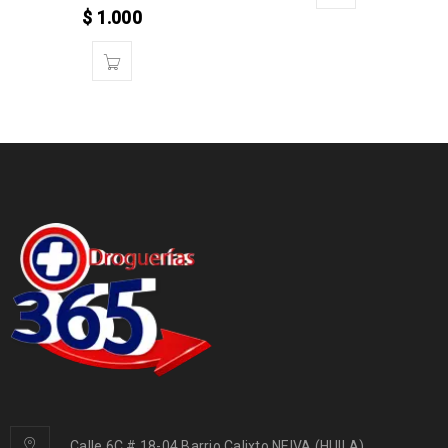
$
1.000
Calle 6C # 18-04 Barrio Calixto NEIVA (HUILA)