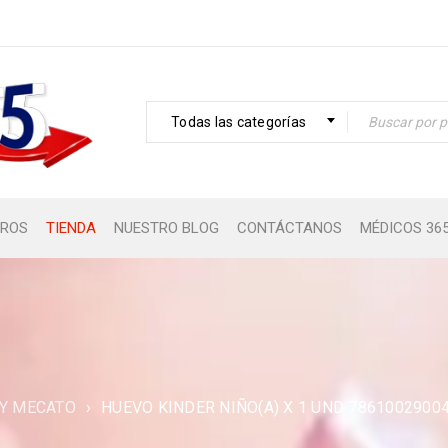
Todas las categorías
ROS
TIENDA
NUESTRO BLOG
CONTÁCTANOS
MÉDICOS 36
 Y MECATO
›
HUEVO KINDER NIÑO(A) X 1 UND 7861002900