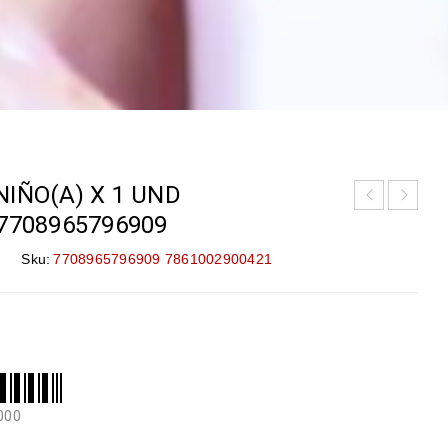
IÑO(A) X 1 UND
7708965796909
Sku:
7708965796909 7861002900421
000