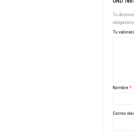
UND 786
Tu direcci
obligatori
Tu valorac
Nombre
*
Correo ele