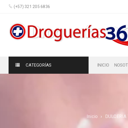
(+57) 321 205 6836
CATEGORÍAS
INICIO
NOSOT
Inicio
›
DULCERIA