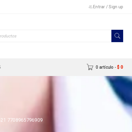
Entrar
/
Sign up
5
0 artículo
-
$
0
421 7708965796909