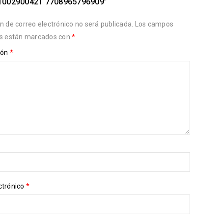
1002900421 7708965796909”
ón de correo electrónico no será publicada.
Los campos
os están marcados con
*
ión
*
ctrónico
*