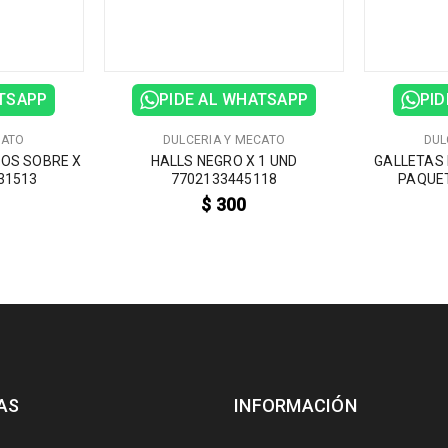
ATSAPP
PIDE AL WHATSAPP
PID
CATO
DULCERIA Y MECATO
DUL
DOS SOBRE X
HALLS NEGRO X 1 UND
GALLETAS F
31513
7702133445118
PAQUET
$
300
AS
INFORMACIÓN