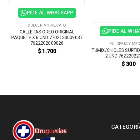
PIDE AL WHATSAPP
DULCERIA Y MECATO
PIDE AL WH
GALLETAS OREO ORIGINAL
PAQUETE X 6 UND 7702133009037
7622202809026
DULCERIA Y ME
TUMIX/CHICLES SURTI
$
1.700
2 UND 76222022
$
300
CATEGORÍ