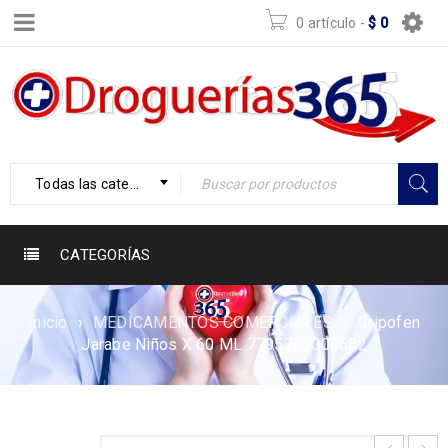
0 artículo
-
$
0
Todas las categorías
CATEGORÍAS
Inicio
›
MEDICAMENTOS COMERCIALES
›
Gripofen
Jarabe Niños X 60 ML 7705753000682