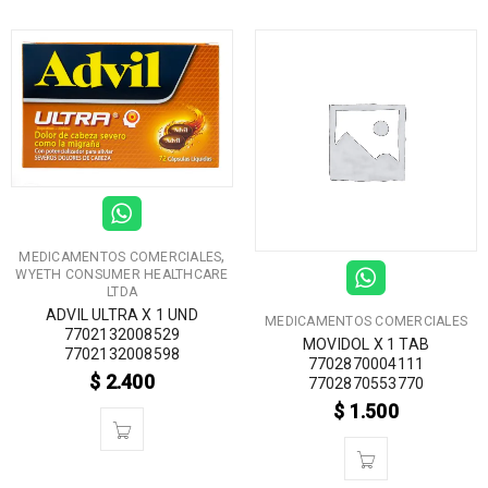
,
MEDICAMENTOS COMERCIALES
WYETH CONSUMER HEALTHCARE
LTDA
ADVIL ULTRA X 1 UND
MEDICAMENTOS COMERCIALES
7702132008529
MOVIDOL X 1 TAB
7702132008598
7702870004111
$
2.400
7702870553770
$
1.500