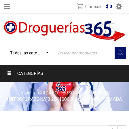
0 artículo
-
$
0
Todas las categorías
CATEGORÍAS
Inicio
›
CUIDADO PERSONAL
›
FURACIN
(NITROFURAZONA)0.2G/100G X 40 GRAMOS POMADA