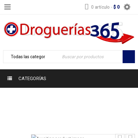
0 artículo
-
$
0
CATEGORÍAS
Inicio
›
PRODUCTOS NATURALES
›
FOSFONICOLE
SABOR A FRESA X 360 ML 7709564313306