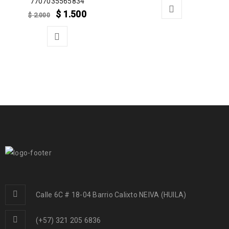
7707035565834
$
1.500
$
2.000
Calle 6C # 18-04 Barrio Calixto NEIVA (HUILA)
(+57) 321 205 6836