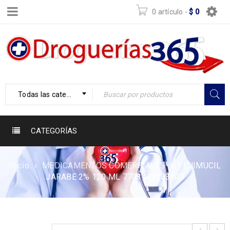
0 artículo
-
$
0
Todas las categorías
CATEGORÍAS
Inicio
›
MEDICAMENTOS COMERCIALES
›
FLUIMUCIL
JARABE 2% 120 ML 7703445103109