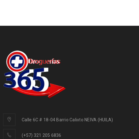
Calle 6C # 18-04 Barrio Calixto NEIVA (HUILA)
(+57) 321 205 6836