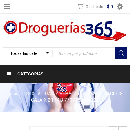
0 artículo
-
$
0
Todas las categorías
CATEGORÍAS
Inicio
›
SEXUALIDAD Y REPRODUCTIVOS
›
FACETIX
CAJA X 21 TAB 7707189520222