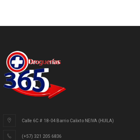
Calle 6C # 18-04 Barrio Calixto NEIVA (HUILA)
(+57) 321 205 6836