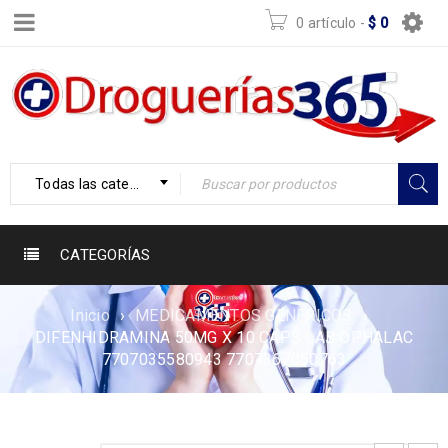
0 artículo
-
$
0
Todas las categorías
CATEGORÍAS
Inicio
›
MEDICAMENTOS GENERICOS
›
DIFENHIDRAMINA 50MG X 10 CAPS LAB OPHALAC
7707035580943 7707367050763